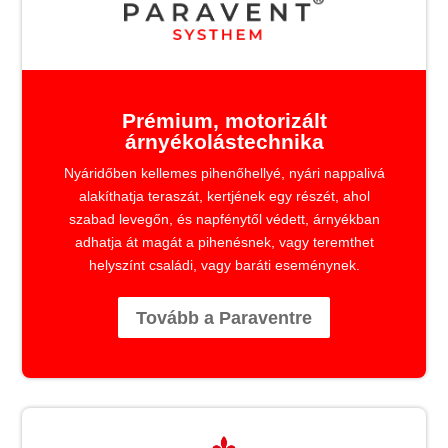
Prémium, motorizált
árnyékolástechnika
Nyáridőben kellemes pihenőhellyé, nyári nappalivá
alakíthatja teraszát, kertjének egy részét, ahol
szabad levegőn, és napfénytől védett, árnyékban
adhatja át magát a pihenésnek, vagy teremthet
helyszínt családi, vagy baráti eseménynek.
Tovább a Paraventre