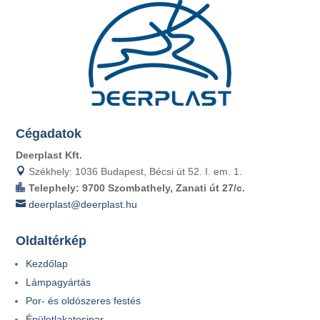
Cégadatok
Deerplast Kft.

Székhely: 1036 Budapest, Bécsi út 52. I. em. 1.

Telephely: 9700 Szombathely, Zanati út 27/c.

deerplast@deerplast.hu
Oldaltérkép
Kezdőlap
Lámpagyártás
Por- és oldószeres festés
Épületlakatosipar